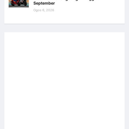
September
Ogos 6, 2026