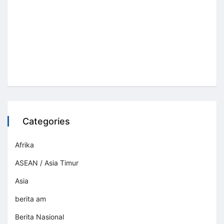
Categories
Afrika
ASEAN / Asia Timur
Asia
berita am
Berita Nasional