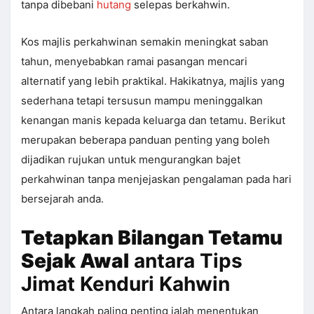
tanpa dibebani
hutang
selepas berkahwin.
Kos majlis perkahwinan semakin meningkat saban
tahun, menyebabkan ramai pasangan mencari
alternatif yang lebih praktikal. Hakikatnya, majlis yang
sederhana tetapi tersusun mampu meninggalkan
kenangan manis kepada keluarga dan tetamu. Berikut
merupakan beberapa panduan penting yang boleh
dijadikan rujukan untuk mengurangkan bajet
perkahwinan tanpa menjejaskan pengalaman pada hari
bersejarah anda.
Tetapkan Bilangan Tetamu
Sejak Awal
antara Tips
Jimat Kenduri Kahwin
Antara langkah paling penting ialah menentukan