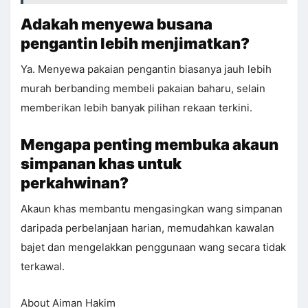
Adakah menyewa busana
pengantin lebih menjimatkan?
Ya. Menyewa pakaian pengantin biasanya jauh lebih
murah berbanding membeli pakaian baharu, selain
memberikan lebih banyak pilihan rekaan terkini.
Mengapa penting membuka akaun
simpanan khas untuk
perkahwinan?
Akaun khas membantu mengasingkan wang simpanan
daripada perbelanjaan harian, memudahkan kawalan
bajet dan mengelakkan penggunaan wang secara tidak
terkawal.
About Aiman Hakim