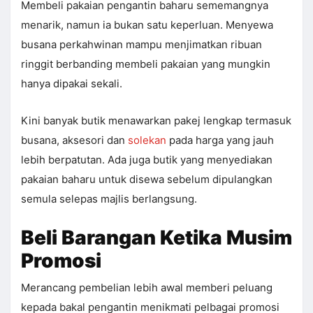
Membeli pakaian pengantin baharu sememangnya
menarik, namun ia bukan satu keperluan. Menyewa
busana perkahwinan mampu menjimatkan ribuan
ringgit berbanding membeli pakaian yang mungkin
hanya dipakai sekali.
Kini banyak butik menawarkan pakej lengkap termasuk
busana, aksesori dan
solekan
pada harga yang jauh
lebih berpatutan. Ada juga butik yang menyediakan
pakaian baharu untuk disewa sebelum dipulangkan
semula selepas majlis berlangsung.
Beli Barangan Ketika Musim
Promosi
Merancang pembelian lebih awal memberi peluang
kepada bakal pengantin menikmati pelbagai promosi