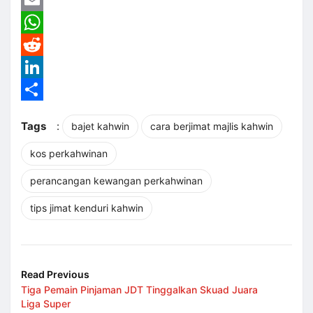
Email
WhatsApp
Reddit
LinkedIn
Share
Tags
:
bajet kahwin
cara berjimat majlis kahwin
kos perkahwinan
perancangan kewangan perkahwinan
tips jimat kenduri kahwin
Read Previous
Tiga Pemain Pinjaman JDT Tinggalkan Skuad Juara
Liga Super