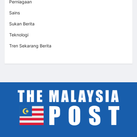
Perniagaan
Sains
Sukan Berita
Teknologi
Tren Sekarang Berita