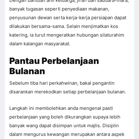
Dengan bantuan ahli keluarga, jiran dan saudara-mara,
banyak tugasan seperti penyediaan makanan,
penyusunan dewan serta kerja-kerja persiapan dapat
dilakukan bersama-sama. Selain menjimatkan kos
katering, ia turut mengeratkan hubungan silaturahim
dalam kalangan masyarakat.
Pantau Perbelanjaan
Bulanan
Sebelum tiba hari perkahwinan, bakal pengantin
disarankan merekodkan setiap perbelanjaan bulanan.
Langkah ini membolehkan anda mengenal pasti
perbelanjaan yang boleh dikurangkan supaya lebih
banyak wang dapat disimpan untuk majlis. Disiplin
dalam mengurus kewangan merupakan antara aspek