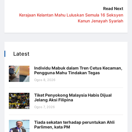
Read Next
Kerajaan Kelantan Mahu Luluskan Semula 16 Seksyen
Kanun Jenayah Syariah
Latest
Individu Mabuk dalam Tren Cetus Kecaman,
Pengguna Mahu Tindakan Tegas
Ogos 8, 2026
Tiket Penyokong Malaysia Habis Dijual
Jelang Aksi Filipina
Ogos 7, 2026
Tiada sekatan terhadap peruntukan Ahli
Parlimen, kata PM