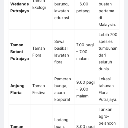
Taman
Wetlands
burung,
– 6.00
buatan
Ekologi
Putrajaya
lawatan
petang
pertama
edukasi
di
Malaysia.
Lebih 700
Sewa
spesies
Taman
7.00 pagi
Taman
basikal,
tumbuhan
Botani
– 7.00
Flora
lawatan
dari
Putrajaya
malam
flora
seluruh
dunia.
Pameran
Lokasi
9.00 pagi
Anjung
Taman
bunga,
tahunan
– 9.00
Floria
Festival
acara
Floria
malam
korporat
Putrajaya.
Tarikan
agro-
Ladang
pelancon
Taman
buah,
8.00 pagi