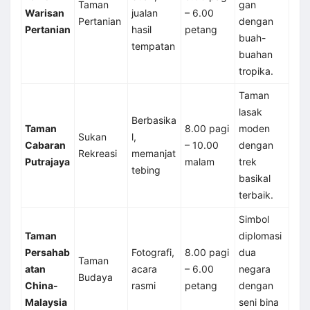
Taman
gan
Warisan
jualan
– 6.00
Pertanian
dengan
Pertanian
hasil
petang
buah-
tempatan
buahan
tropika.
Taman
lasak
Berbasika
Taman
8.00 pagi
moden
Sukan
l,
Cabaran
– 10.00
dengan
Rekreasi
memanjat
Putrajaya
malam
trek
tebing
basikal
terbaik.
Simbol
Taman
diplomasi
Persahab
Fotografi,
8.00 pagi
dua
Taman
atan
acara
– 6.00
negara
Budaya
China-
rasmi
petang
dengan
Malaysia
seni bina