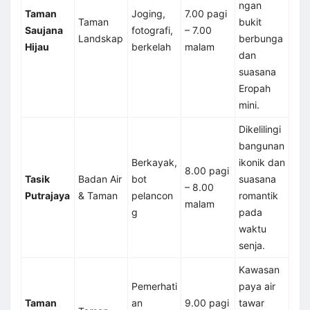
ngan
Taman
Joging,
7.00 pagi
Taman
bukit
Saujana
fotografi,
– 7.00
Landskap
berbunga
Hijau
berkelah
malam
dan
suasana
Eropah
mini.
Dikelilingi
bangunan
Berkayak,
ikonik dan
8.00 pagi
Tasik
Badan Air
bot
suasana
– 8.00
Putrajaya
& Taman
pelancon
romantik
malam
g
pada
waktu
senja.
Kawasan
Pemerhati
paya air
Taman
an
9.00 pagi
tawar