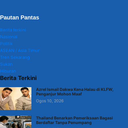
Pautan Pantas
Berita terkini
Nasional
Politik
ASEAN / Asia Timur
Tren Sekarang
Sukan
Hiburan
Berita Terkini
Azrel Ismail Dakwa Kena Halau di KLFW,
Penganjur Mohon Maaf
Ogos 10, 2026
Thailand Benarkan Pemeriksaan Bagasi
Berdaftar Tanpa Penumpang