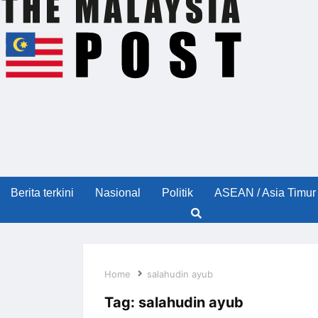
Berita terkini
Nasional
Politik
ASEAN / Asia Timur
Home
salahudin ayub
Tag:
salahudin ayub