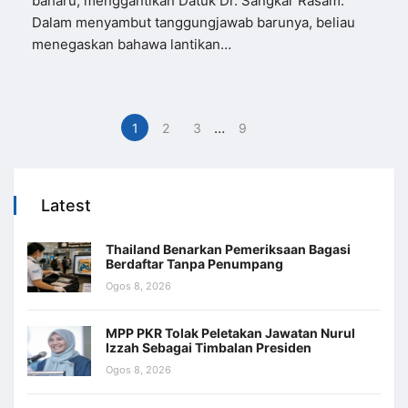
baharu, menggantikan Datuk Dr. Sangkar Rasam.
Dalam menyambut tanggungjawab barunya, beliau
menegaskan bahawa lantikan…
…
1
2
3
9
Latest
Thailand Benarkan Pemeriksaan Bagasi
Berdaftar Tanpa Penumpang
Ogos 8, 2026
MPP PKR Tolak Peletakan Jawatan Nurul
Izzah Sebagai Timbalan Presiden
Ogos 8, 2026