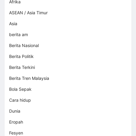
Afrika
ASEAN / Asia Timur
Asia
berita am
Berita Nasional
Berita Politik
Berita Terkini
Berita Tren Malaysia
Bola Sepak
Cara hidup
Dunia
Eropah
Fesyen