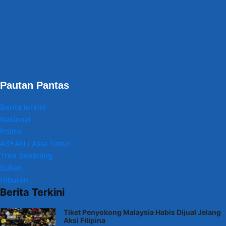
Pautan Pantas
Berita terkini
Nasional
Politik
ASEAN / Asia Timur
Tren Sekarang
Sukan
Hiburan
Berita Terkini
Tiket Penyokong Malaysia Habis Dijual Jelang
Aksi Filipina