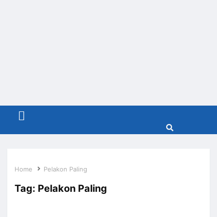
Menu
Home
Pelakon Paling
Tag:
Pelakon Paling