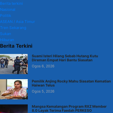
Berita terkini
Nasional
Politik
ASEAN / Asia Timur
Tren Sekarang
Sukan
Hiburan
Berita Terkini
Suami Isteri Hilang Sebab Hutang Kutu
Direman Empat Hari Bantu Siasatan
Ogos 6, 2026
Pemilik Anjing Rocky Mahu Siasatan Kematian
Haiwan Telus
Ogos 5, 2026
Mangsa Kemalangan Program RXZ Member
8.0 Layak Terima Faedah PERKESO