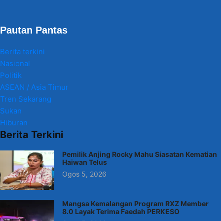
Pautan Pantas
Berita terkini
Nasional
Politik
ASEAN / Asia Timur
Tren Sekarang
Sukan
Hiburan
Berita Terkini
Pemilik Anjing Rocky Mahu Siasatan Kematian
Haiwan Telus
Ogos 5, 2026
Mangsa Kemalangan Program RXZ Member
8.0 Layak Terima Faedah PERKESO