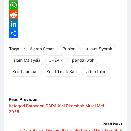
Email
WhatsApp
Reddit
LinkedIn
Share
Tags
:
Ajaran Sesat
Bunian
Hukum Syarak
Islam Malaysia
JHEAIK
pendakwah
Solat Jumaat
Solat Tidak Sah
video tular
Read Previous
Kategori Barangan SARA Kini Ditambah Mulai Mei
2025
Read Next
5 Cara Rawat Demam Paling Berkesan (Tips Mudah &