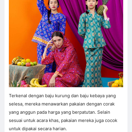
Terkenal dengan baju kurung dan baju kebaya yang
selesa, mereka menawarkan pakaian dengan corak
yang anggun pada harga yang berpatutan. Selain
sesuai untuk acara khas, pakaian mereka juga cocok
untuk dipakai secara harian.