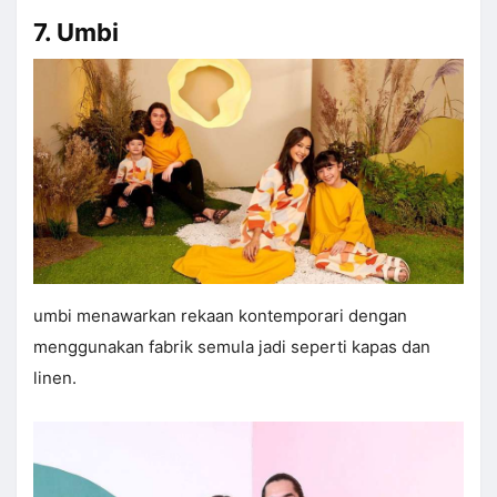
7. Umbi
umbi menawarkan rekaan kontemporari dengan
menggunakan fabrik semula jadi seperti kapas dan
linen.