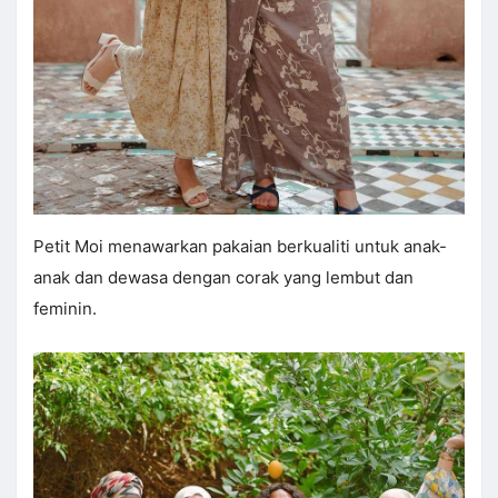
Petit Moi menawarkan pakaian berkualiti untuk anak-
anak dan dewasa dengan corak yang lembut dan
feminin.