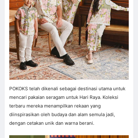
POKOKS telah dikenali sebagai destinasi utama untuk
mencari pakaian seragam untuk Hari Raya. Koleksi
terbaru mereka menampilkan rekaan yang
diinspirasikan oleh budaya dan alam semula jadi,
dengan cetakan unik dan warna berani.