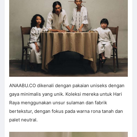
ANAABU.CO dikenali dengan pakaian uniseks dengan
gaya minimalis yang unik. Koleksi mereka untuk Hari
Raya menggunakan unsur sulaman dan fabrik
bertekstur, dengan fokus pada warna rona tanah dan
palet neutral.