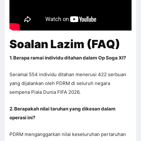
Soalan Lazim (FAQ)
1. Berapa ramai individu ditahan dalam Op Soga XI?
Seramai 554 individu ditahan menerusi 422 serbuan
yang dijalankan oleh PDRM di seluruh negara
sempena Piala Dunia FIFA 2026.
2. Berapakah nilai taruhan yang dikesan dalam
operasi ini?
PDRM menganggarkan nilai keseluruhan pertaruhan