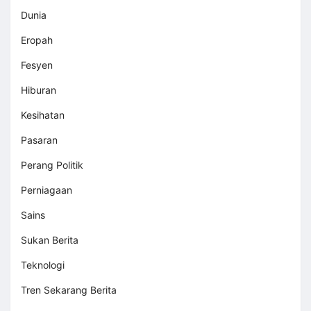
Dunia
Eropah
Fesyen
Hiburan
Kesihatan
Pasaran
Perang Politik
Perniagaan
Sains
Sukan Berita
Teknologi
Tren Sekarang Berita