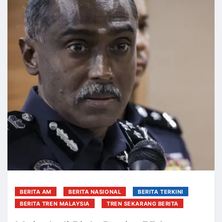
BERITA AM
BERITA NASIONAL
BERITA TERKINI
BERITA TREN MALAYSIA
TREN SEKARANG BERITA