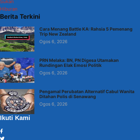
Sukan
Hiburan
Berita Terkini
Cara Menang Battle KA: Rahsia 5 Pemenang
Trip New Zealand
Ogos 6, 2026
PRN Melaka: BN, PN Digesa Utamakan
Rundingan Elak Emosi Politik
Ogos 6, 2026
Pengamal Perubatan Alternatif Cabul Wanita
Ditahan Polis di Senawang
Ogos 6, 2026
Ikuti Kami