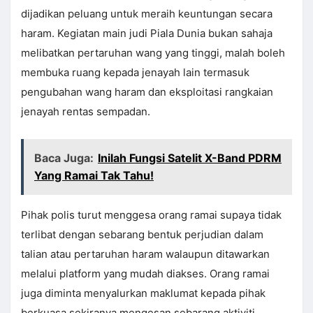
dijadikan peluang untuk meraih keuntungan secara
haram. Kegiatan main judi Piala Dunia bukan sahaja
melibatkan pertaruhan wang yang tinggi, malah boleh
membuka ruang kepada jenayah lain termasuk
pengubahan wang haram dan eksploitasi rangkaian
jenayah rentas sempadan.
Baca Juga:
Inilah Fungsi Satelit X-Band PDRM
Yang Ramai Tak Tahu!
Pihak polis turut menggesa orang ramai supaya tidak
terlibat dengan sebarang bentuk perjudian dalam
talian atau pertaruhan haram walaupun ditawarkan
melalui platform yang mudah diakses. Orang ramai
juga diminta menyalurkan maklumat kepada pihak
berkuasa sekiranya mengesan sebarang aktiviti