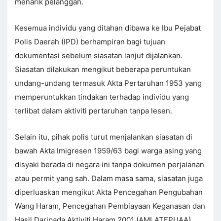
menarik pelanggan.
Kesemua individu yang ditahan dibawa ke Ibu Pejabat
Polis Daerah (IPD) berhampiran bagi tujuan
dokumentasi sebelum siasatan lanjut dijalankan.
Siasatan dilakukan mengikut beberapa peruntukan
undang-undang termasuk Akta Pertaruhan 1953 yang
memperuntukkan tindakan terhadap individu yang
terlibat dalam aktiviti pertaruhan tanpa lesen.
Selain itu, pihak polis turut menjalankan siasatan di
bawah Akta Imigresen 1959/63 bagi warga asing yang
disyaki berada di negara ini tanpa dokumen perjalanan
atau permit yang sah. Dalam masa sama, siasatan juga
diperluaskan mengikut Akta Pencegahan Pengubahan
Wang Haram, Pencegahan Pembiayaan Keganasan dan
Hasil Daripada Aktiviti Haram 2001 (AMLATFPUAA)