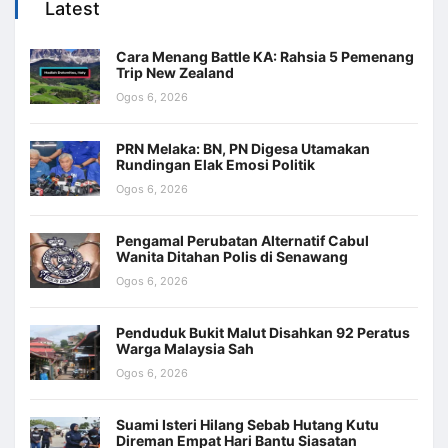
Latest
Cara Menang Battle KA: Rahsia 5 Pemenang
Trip New Zealand
Ogos 6, 2026
PRN Melaka: BN, PN Digesa Utamakan
Rundingan Elak Emosi Politik
Ogos 6, 2026
Pengamal Perubatan Alternatif Cabul
Wanita Ditahan Polis di Senawang
Ogos 6, 2026
Penduduk Bukit Malut Disahkan 92 Peratus
Warga Malaysia Sah
Ogos 6, 2026
Suami Isteri Hilang Sebab Hutang Kutu
Direman Empat Hari Bantu Siasatan