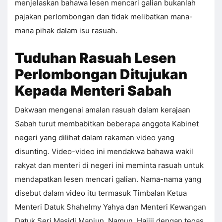
menjelaskan bahawa lesen mencari galian bukanlah
pajakan perlombongan dan tidak melibatkan mana-
mana pihak dalam isu rasuah.
Tuduhan Rasuah Lesen
Perlombongan Ditujukan
Kepada Menteri Sabah
Dakwaan mengenai amalan rasuah dalam kerajaan
Sabah turut membabitkan beberapa anggota Kabinet
negeri yang dilihat dalam rakaman video yang
disunting. Video-video ini mendakwa bahawa wakil
rakyat dan menteri di negeri ini meminta rasuah untuk
mendapatkan lesen mencari galian. Nama-nama yang
disebut dalam video itu termasuk Timbalan Ketua
Menteri Datuk Shahelmy Yahya dan Menteri Kewangan
Datuk Seri Masidi Manjun. Namun, Hajiji dengan tegas