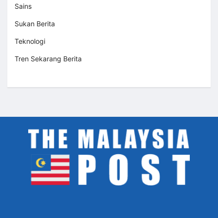
Sains
Sukan Berita
Teknologi
Tren Sekarang Berita