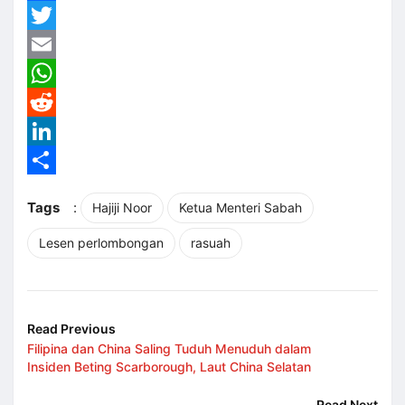
Facebook
Twitter
Email
WhatsApp
Reddit
LinkedIn
Share
Tags
:
Hajiji Noor
Ketua Menteri Sabah
Lesen perlombongan
rasuah
Read Previous
Filipina dan China Saling Tuduh Menuduh dalam
Insiden Beting Scarborough, Laut China Selatan
Read Next