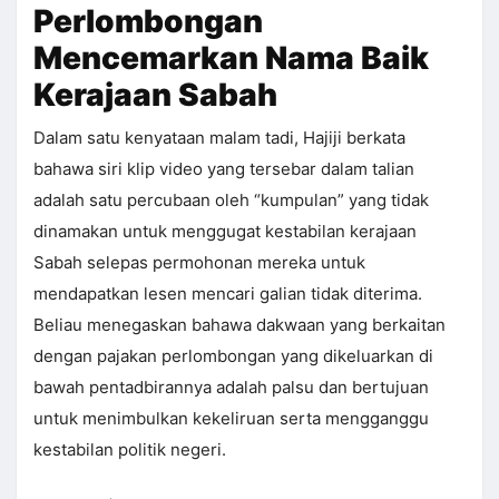
Perlombongan
Mencemarkan Nama Baik
Kerajaan Sabah
Dalam satu kenyataan malam tadi, Hajiji berkata
bahawa siri klip video yang tersebar dalam talian
adalah satu percubaan oleh “kumpulan” yang tidak
dinamakan untuk menggugat kestabilan kerajaan
Sabah selepas permohonan mereka untuk
mendapatkan lesen mencari galian tidak diterima.
Beliau menegaskan bahawa dakwaan yang berkaitan
dengan pajakan perlombongan yang dikeluarkan di
bawah pentadbirannya adalah palsu dan bertujuan
untuk menimbulkan kekeliruan serta mengganggu
kestabilan politik negeri.