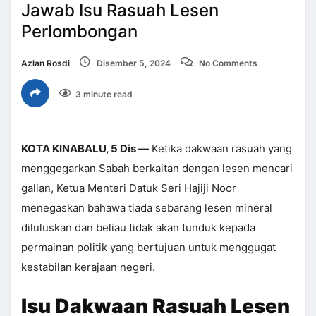
Jawab Isu Rasuah Lesen
Perlombongan
Azlan Rosdi
Disember 5, 2024
No Comments
3 minute read
KOTA KINABALU, 5 Dis —
Ketika dakwaan rasuah yang
menggegarkan Sabah berkaitan dengan lesen mencari
galian, Ketua Menteri Datuk Seri Hajiji Noor
menegaskan bahawa tiada sebarang lesen mineral
diluluskan dan beliau tidak akan tunduk kepada
permainan politik yang bertujuan untuk menggugat
kestabilan kerajaan negeri.
Isu Dakwaan Rasuah Lesen