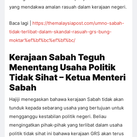
yang mendakwa amalan rasuah dalam kerajaan negeri.
Baca lagi |
https://themalaysiapost.com/umno-sabah-
tidak-terlibat-dalam-skandal-rasuah-grs-bung-
moktar%ef%bf%bc%ef%bf%bc/
Kerajaan Sabah Teguh
Menentang Usaha Politik
Tidak Sihat – Ketua Menteri
Sabah
Hajiji menegaskan bahawa kerajaan Sabah tidak akan
tunduk kepada sebarang usaha yang bertujuan untuk
mengganggu kestabilan politik negeri. Beliau
mengingatkan pihak-pihak yang terlibat dalam usaha
politik tidak sihat ini bahawa kerajaan GRS akan terus