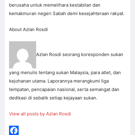
berusaha untuk memelihara kestabilan dan
kemakmuran negeri Sabah demi kesejahteraan rakyat.
About Azlan Rosdi
Azlan Rosdi seorang koresponden sukan
yang menulis tentang sukan Malaysia, para atlet, dan
kejohanan utama. Laporannya merangkumi liga
tempatan, pencapaian nasional, serta semangat dan
dedikasi di sebalik setiap kejayaan sukan.
View all posts by Azlan Rosdi