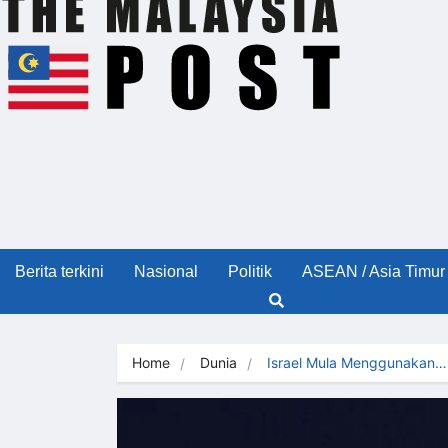
Berita terkini
Nasional
Politik
ASEAN / Asia Timur
Home
Dunia
Israel Mula Menggunakan…