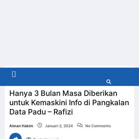
Menu
BERITA NASIONAL
Hanya 3 Bulan Masa Diberikan
untuk Kemaskini Info di Pangkalan
Home
Berita Nasional
Hanya 3 Bulan…
Data Padu – Rafizi
Aiman Hakim
Januari 2, 2024
No Comments