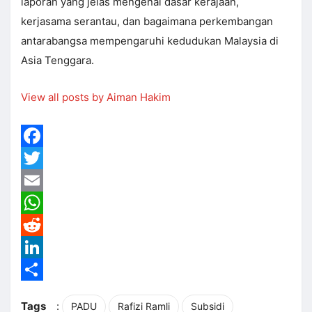
laporan yang jelas mengenai dasar kerajaan,
kerjasama serantau, dan bagaimana perkembangan
antarabangsa mempengaruhi kedudukan Malaysia di
Asia Tenggara.
View all posts by Aiman Hakim
Facebook
Twitter
Email
WhatsApp
Reddit
LinkedIn
Share
Tags
:
PADU
Rafizi Ramli
Subsidi