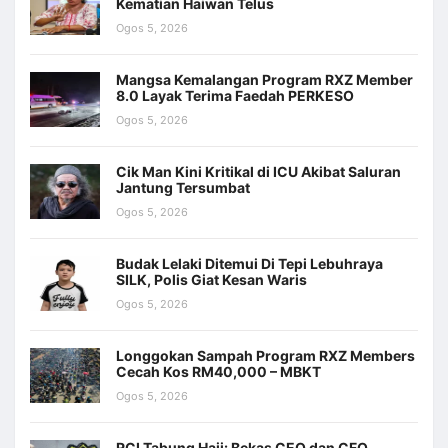
Kematian Haiwan Telus
Ogos 5, 2026
Mangsa Kemalangan Program RXZ Member
8.0 Layak Terima Faedah PERKESO
Ogos 5, 2026
Cik Man Kini Kritikal di ICU Akibat Saluran
Jantung Tersumbat
Ogos 5, 2026
Budak Lelaki Ditemui Di Tepi Lebuhraya
SILK, Polis Giat Kesan Waris
Ogos 5, 2026
Longgokan Sampah Program RXZ Members
Cecah Kos RM40,000 – MBKT
Ogos 5, 2026
RCI Tabung Haji: Bekas CEO dan CFO