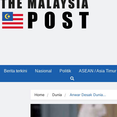
Berita terkini
Nasional
Politik
ASEAN / Asia Timur
Home
Dunia
Anwar Desak Dunia…