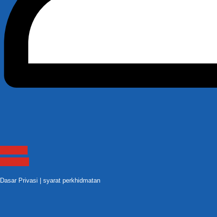
Contact
Sitemap
Dasar Privasi
|
syarat perkhidmatan