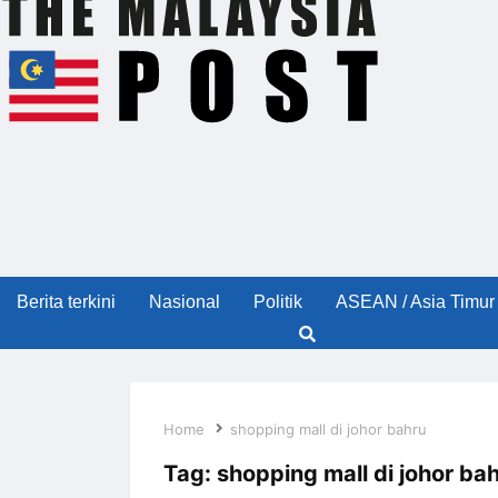
Berita terkini
Nasional
Politik
ASEAN / Asia Timur
Home
shopping mall di johor bahru
Tag:
shopping mall di johor ba