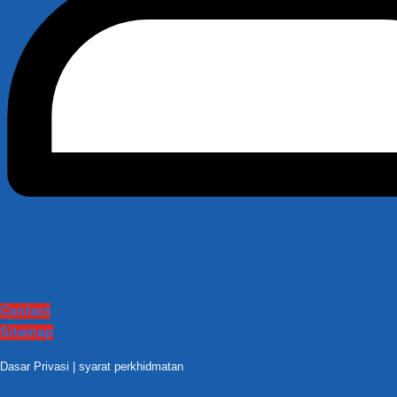
Contact
Sitemap
Dasar Privasi
|
syarat perkhidmatan