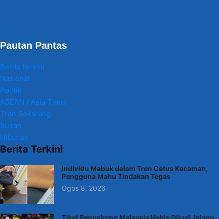
Pautan Pantas
Berita terkini
Nasional
Politik
ASEAN / Asia Timur
Tren Sekarang
Sukan
Hiburan
Berita Terkini
Individu Mabuk dalam Tren Cetus Kecaman,
Pengguna Mahu Tindakan Tegas
Ogos 8, 2026
Tiket Penyokong Malaysia Habis Dijual Jelang