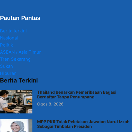
Pautan Pantas
Berita terkini
Nasional
Politik
ASEAN / Asia Timur
Tren Sekarang
Sukan
Hiburan
Berita Terkini
Thailand Benarkan Pemeriksaan Bagasi
Berdaftar Tanpa Penumpang
Ogos 8, 2026
MPP PKR Tolak Peletakan Jawatan Nurul Izzah
Sebagai Timbalan Presiden